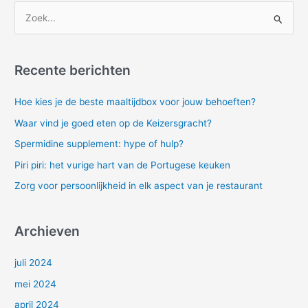
Z
o
e
Recente berichten
k
n
Hoe kies je de beste maaltijdbox voor jouw behoeften?
a
Waar vind je goed eten op de Keizersgracht?
a
Spermidine supplement: hype of hulp?
r
Piri piri: het vurige hart van de Portugese keuken
:
Zorg voor persoonlijkheid in elk aspect van je restaurant
Archieven
juli 2024
mei 2024
april 2024